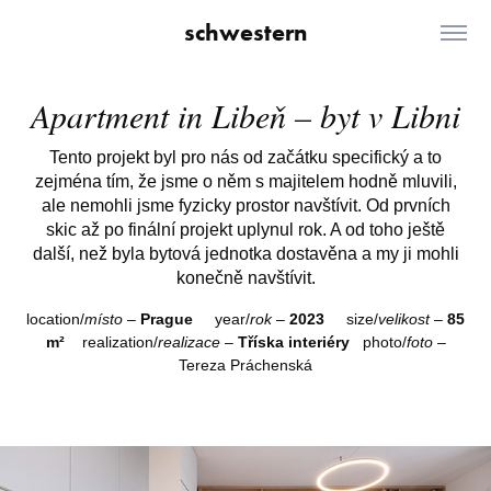
schwestern
Apartment in Libeň – byt v Libni
Tento projekt byl pro nás od začátku specifický a to
zejména tím, že jsme o něm s majitelem hodně mluvili,
ale nemohli jsme fyzicky prostor navštívit. Od prvních
skic až po finální projekt uplynul rok. A od toho ještě
další, než byla bytová jednotka dostavěna a my ji mohli
konečně navštívit.
location/
místo
–
Prague
year/
rok
–
2023
size/
velikost
–
85
m
²
realization/
realizace
–
Tříska interiéry
photo/
foto
–
Tereza Práchenská