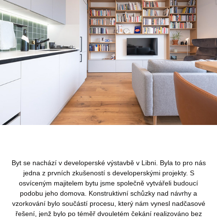
Byt se nachází v developerské výstavbě v Libni. Byla to pro nás
jedna z prvních zkušeností s developerskými projekty.
S
osvíceným majitelem bytu jsme společně vytvářeli budoucí
podobu jeho domova. Konstruktivní schůzky nad návrhy a
vzorkování bylo součástí procesu, který nám vynesl nadčasové
řešení, jenž bylo po téměř dvouletém čekání realizováno bez