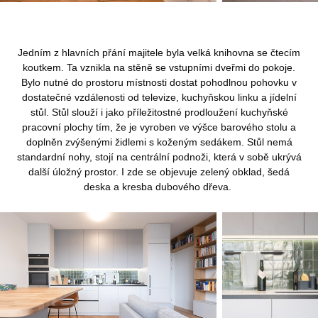
Jedním z hlavních přání majitele byla velká knihovna se čtecím
koutkem. Ta vznikla na stěně se vstupními dveřmi do pokoje.
Bylo nutné do prostoru místnosti dostat pohodlnou pohovku v
dostatečné vzdálenosti od televize, kuchyňskou linku a jídelní
stůl. Stůl slouží i jako příležitostné prodloužení kuchyňské
pracovní plochy tím, že je vyroben ve výšce barového stolu a
doplněn zvýšenými židlemi s koženým sedákem. Stůl nemá
standardní nohy, stojí na centrální podnoži, která v sobě ukrývá
další úložný prostor. I zde se objevuje zelený obklad, šedá
deska a kresba dubového dřeva.