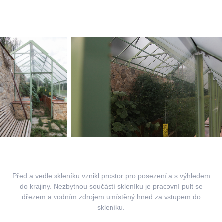
Před a vedle skleníku vznikl prostor pro posezení a s výhledem
do krajiny.
Nezbytnou součástí skleníku je pracovní pult se
dřezem a vodním zdrojem umístěný hned za vstupem do
skleníku.