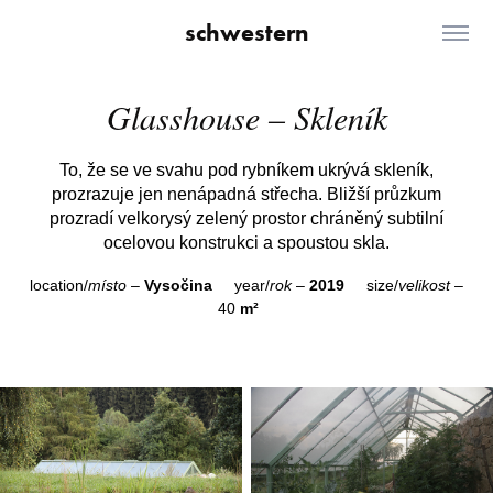
schwestern
Glasshouse – Skleník
To, že se ve svahu pod rybníkem ukrývá skleník,
prozrazuje jen nenápadná střecha. Bližší průzkum
prozradí velkorysý zelený prostor chráněný subtilní
ocelovou konstrukci a spoustou skla.
location/
místo
–
Vysočina
year/
rok
–
2019
size/
velikost
–
40
m
²