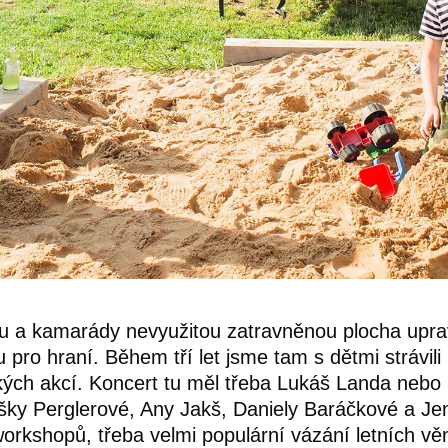
u a kamarády nevyužitou zatravněnou plocha uprav
ro hraní. Během tří let jsme tam s dětmi strávili 
ských akcí. Koncert tu měl třeba Lukáš Landa nebo
išky Perglerové, Any Jakš, Daniely Baráčkové a Je
rkshopů, třeba velmi populární vázání letních v